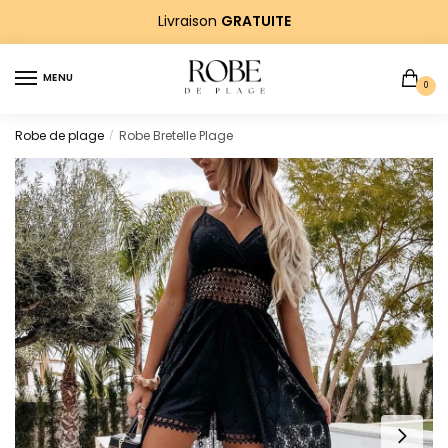
Sauter
Skip
Livraison
GRATUITE
à
to
la
content
MENU
navigation
0
Robe de plage
Robe Bretelle Plage
/