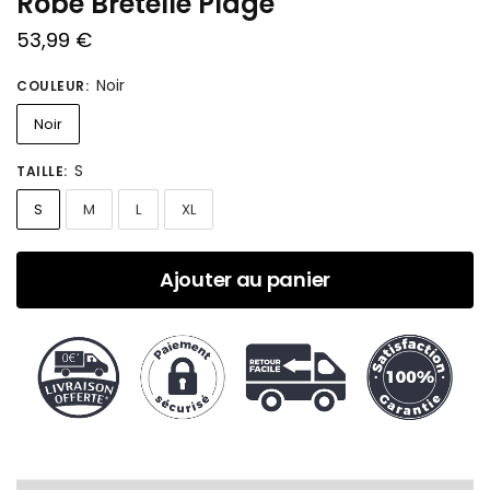
Robe Bretelle Plage
53,99
€
Noir
COULEUR
:
Noir
S
TAILLE
:
S
M
L
XL
Ajouter au panier