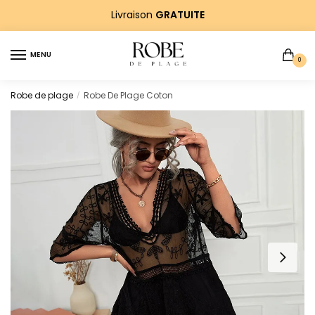
Sauter
Skip
Livraison
GRATUITE
à
to
la
content
MENU
navigation
0
Robe de plage
Robe De Plage Coton
/